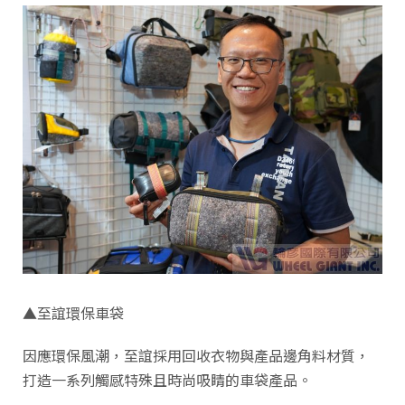
▲至誼環保車袋
因應環保風潮，至誼採用回收衣物與產品邊角料材質，
打造一系列觸感特殊且時尚吸睛的車袋產品。