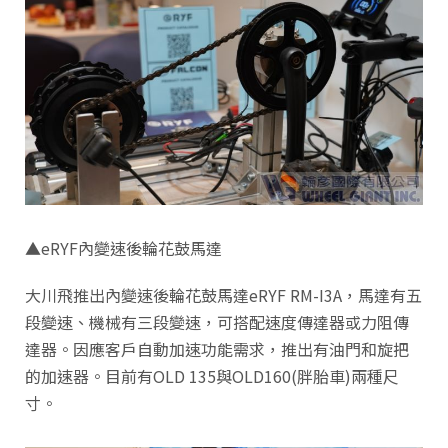
▲eRYF內變速後輪花鼓馬達
大川飛推出內變速後輪花鼓馬達eRYF RM-I3A，馬達有五
段變速、機械有三段變速，可搭配速度傳達器或力阻傳
達器。因應客戶自動加速功能需求，推出有油門和旋把
的加速器。目前有OLD 135與OLD160(胖胎車)兩種尺
寸。