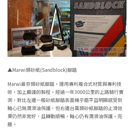
▲Marwi類砂紙(Sandblock)腳踏
Marwi最夯類砂紙腳踏，運用專利複合式材質與專利技
術，加上嚴謹的製程，經過一年3000公里的上路騎行實
測，對比左邊一般砂紙腳踏表面幾乎磨平且明顯感受到
軸心已無潤滑油保護，但右邊台萬類砂紙腳踏的止滑效
果仍然非常好，且轉動順暢，軸心仍有潤滑油保護，完
勝。