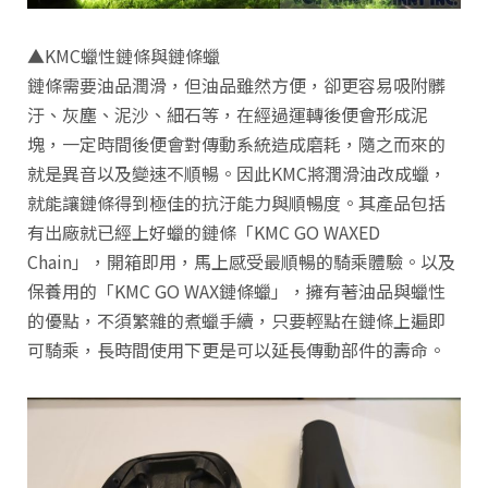
▲KMC蠟性鏈條與鏈條蠟
鏈條需要油品潤滑，但油品雖然方便，卻更容易吸附髒
汙、灰塵、泥沙、細石等，在經過運轉後便會形成泥
塊，一定時間後便會對傳動系統造成磨耗，隨之而來的
就是異音以及變速不順暢。因此KMC將潤滑油改成蠟，
就能讓鏈條得到極佳的抗汙能力與順暢度。其產品包括
有出廠就已經上好蠟的鏈條「KMC GO WAXED
Chain」，開箱即用，馬上感受最順暢的騎乘體驗。以及
保養用的「KMC GO WAX鏈條蠟」，擁有著油品與蠟性
的優點，不須繁雜的煮蠟手續，只要輕點在鏈條上遍即
可騎乘，長時間使用下更是可以延長傳動部件的壽命。