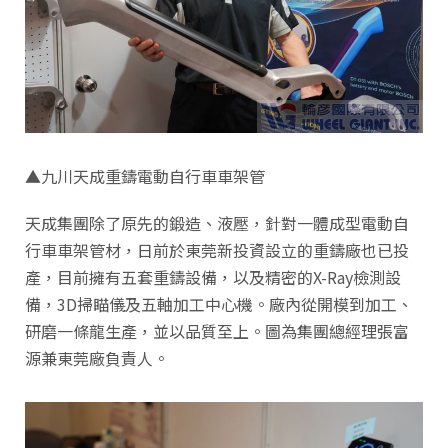
▲九川天成重鑄電動自行車車架管
天成集團除了原先的鍛造、液壓，針對一體成型電動自
行車車架管材，日前於東莞新投資設立的重鑄廠也已投
產，目前擁有五套重鑄設備，以及精密的X-Ray檢測設
備，3D掃瞄儀及五軸加工中心機。廠內從開模到加工、
研磨一條龍生產，並以品質至上。圖為集團總經理張富
源兼東莞廠負責人。