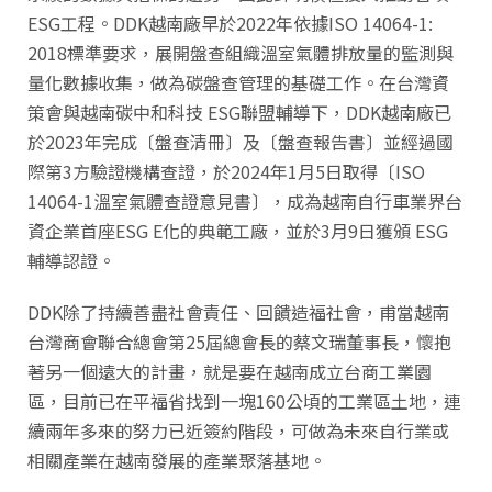
ESG工程。DDK越南廠早於2022年依據ISO 14064-1:
2018標準要求，展開盤查組織溫室氣體排放量的監測與
量化數據收集，做為碳盤查管理的基礎工作。在台灣資
策會與越南碳中和科技 ESG聯盟輔導下，DDK越南廠已
於2023年完成〔盤查清冊〕及〔盤查報告書〕並經過國
際第3方驗證機構查證，於2024年1月5日取得〔ISO
14064-1溫室氣體查證意見書〕，成為越南自行車業界台
資企業首座ESG E化的典範工廠，並於3月9日獲頒 ESG
輔導認證。
DDK除了持續善盡社會責任、回饋造福社會，甫當越南
台灣商會聯合總會第25屆總會長的蔡文瑞董事長，懷抱
著另一個遠大的計畫，就是要在越南成立台商工業園
區，目前已在平福省找到一塊160公頃的工業區土地，連
續兩年多來的努力已近簽約階段，可做為未來自行業或
相關產業在越南發展的產業聚落基地。