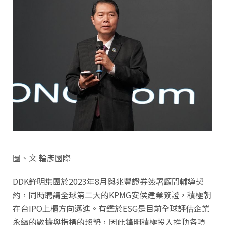
圖、文 輪彥國際
DDK鋒明集團於2023年8月與兆豐證券簽署顧問輔導契
約，同時聘請全球第二大的KPMG安侯建業簽證，積極朝
在台IPO上櫃方向邁進。有鑑於ESG是目前全球評估企業
永續的數據與指標的趨勢，因此鋒明積極投入推動各項