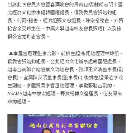
出席此次會員大會暨春酒晚會的貴賓包括:駐胡志明市臺
北經濟文化辦事處韓國耀處長、僑務委員會張皓鈞組
長、何雨?秘書、經濟組張文忠組長、陳宗裕秘書、外貿
協會余雯玲主任、中興大學越南校友會長張耀仁以及傢
俱公會尤世志會長。
▲本屆當選理監事合影，前排左起:永翔總經理林煒凱、
僑委會張皓鈞組長、台北經濟文化辦事處韓國耀處長、
越南台商聯合總會蔡文瑞總會長、雅邦王文濱董事長(副
會長)、宜興陳英明董事長(監事長)；後排左起:采岩李茂
生副總、李國貿易李睿澄總經理、享勵張聰吉副總、
ASAMA越南林泉宏經理、野寶楊博文營運長、信友邱東
華總經理。