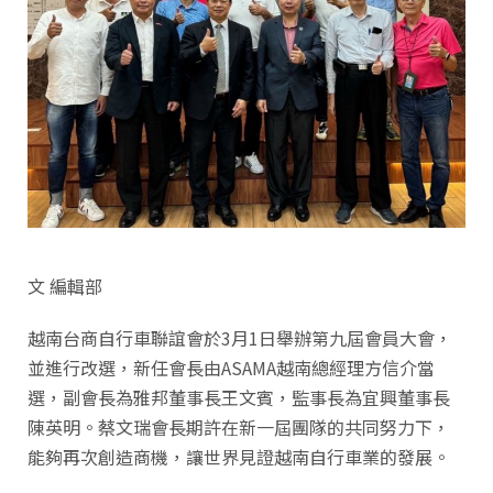
文 編輯部
越南台商自行車聯誼會於3月1日舉辦第九屆會員大會，
並進行改選，新任會長由ASAMA越南總經理方信介當
選，副會長為雅邦董事長王文賓，監事長為宜興董事長
陳英明。蔡文瑞會長期許在新一屆團隊的共同努力下，
能夠再次創造商機，讓世界見證越南自行車業的發展。