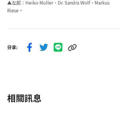
▲左起：Heiko Muller、Dr. Sandra Wolf、Markus
Riese。
分享:
相關訊息