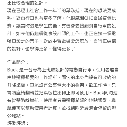
出比較合理的設計。
現在已經出社會工作一年半的葉泓廷，現在的想法更成
熟，對自行車也有更多了解，他很感謝CHC舉辦這個比
賽，讓當時還是學生的他，有機會去接觸到自行車的設
計，如今他仍繼續從事設計師的工作，也正在接一個電
輔車設計的案子，對於中置電機要怎麼放，自行車結構
的設計，也學得更多、懂得更多了。
作品簡介：
Buck 是一台專為上班族設計的電動自行車，使用者能自
由地選擇想要的工作場所，而它的車身內設有可收納的
升降桌板，車尾設有公事包大小的欄架。欲工作時，只
需將座椅翻轉並把桌板拉出轉正即可使用。Buck同時建
有智慧路線導航，使用者只需選擇希望的地點類型，導
航便可以幫助使用者計算，並找到附近最適合停留的辦
公地點。
評委評語：