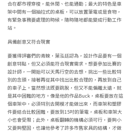
合在都市裡穿梭，能休閒、也能通勤；最大的特色是車
架中間有一個抽拉式的桌板，可以放置筆電或是食物，
有緊急事務要處理的時候，隨時隨地都能變成行動工作
站。
具備創意又符合現實
要獲得評審們的青睞，葉泓廷認為，設計作品要有一個
創意特點，但又必須能符合現實需求。想要參加比賽的
設計師，一開始可以天馬行空的去想，挑出一些比較特
別的念頭，接著再從其中找出比較合理的，再放到自己
的車子上。當然想法既要跳脫，但又不能偏離太遠，就
是其中困難的地方。像是他的作品Buck，桌板要放在這
個車架中，必須特別去開模才能做出來，而車架和塑膠
件要結合比較困難，要放到15吋的筆電，桌板和車架大
小也會受限；此外，桌板翻轉的機構必須可行，要夠小
又要夠堅固，也讓他參考了許多市售家具的結構，才做