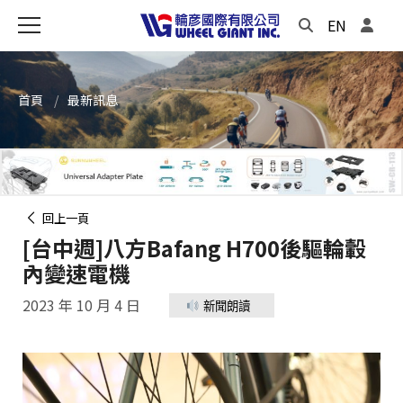
EN
首頁
最新訊息
回上一頁
[台中週]八方Bafang H700後驅輪轂
內變速電機
2023 年 10 月 4 日
新聞朗讀