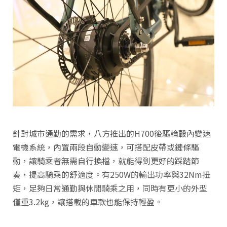
針對城市通勤的需求，八方推出的H700後驅輪轂內變速
電機系統，內置兩段自動變速，可搭配皮帶或鏈條驅
動，讓騎乘者無需自行換檔，就能得到更好的踩踏節
奏，提高騎乘的舒適度。有250W的輸出功率與32Nm扭
矩，足夠日常通勤與休閒騎乘之用，同時有更小的外型
僅重3.2kg，讓搭載的車款也能保持輕盈。