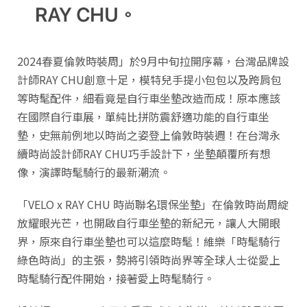
2024春夏倫敦時裝周」於9月中旬拉開序幕，台灣品牌設
計師RAY CHU創意十足，模特兒手提小包包以及跨肩包
等時髦配件，細看竟是自行車坐墊改造而成！原本應該
在國際自行車展，單純比拼防震舒適功能的自行車坐
墊，史無前例地以時尚之姿登上倫敦時裝週！在台灣永
續時尚設計師RAY CHU巧手設計下，坐墊顛覆所有想
像，演譯時髦騎行的最新潮流。
「VELO x RAY CHU 時尚聯名環保坐墊」在倫敦時尚周綻
放耀眼光芒，也開啟自行車坐墊的新紀元，讓人大開眼
界，原來自行車坐墊也可以這麼時髦！維樂「時髦騎行
綠色時尚」的主張，勢將引領時尚界等全球人士從愛上
時髦騎行配件開始，接著愛上時髦騎行。