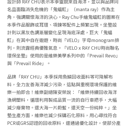
設計師 RAY CHU表示本季靈感來自海洋，並以與品牌同
名且面臨消失危機的「鬼蝠魟」（manta ray）作為主
角，強調關懷海洋的決心。Ray Chu手繪鬼蝠魟的圖案在
本季作品服飾或耳環、項鍊等配件上頻繁出現。坐墊設
計則以黑灰色調漸層變化呈現海底深處，巨大「鬼蝠
魟」在其中自在遨遊，時尚「VELO」字母monogram排
列，則流露經典優雅氣息。「VELO x RAY CHU時尚聯名
環保坐墊」使用的是維樂美學系列中的「Prevail Revo」
與「Prevail Ride」。
品牌「RAY CHU」本季採用魚鱗回收面料等可降解布
料，全力友善海洋減少污染，這點與重視環境保護的維
樂一拍即合！維樂副總陳安榮說：「維樂持續回收海洋
漁網塑料，循環利用製成品質一流的自行車把手，大幅
減少廢棄物。還大海一片蔚藍，還天空一份純粹。」坐
墊生產方面，維樂也減少採購石化原料，用心尋找符合
PCR或GRS認證的回收原料，還通過優化設計，使部分產