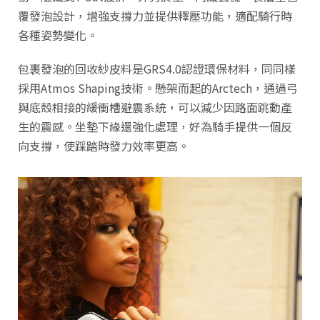
覆發泡設計，增強支撐力並提供釋壓功能，適配騎行時
各種姿勢變化。
包裹發泡的回收紗皮料是GRS4.0認證環保材料，同同樣
採用Atmos Shaping技術。懸架而起的Arctech，通過弓
與底殼相接的緩衝槽避震系統，可以減少因路面跳動產
生的震感。坐墊下緣還強化處理，好為騎手提供一個反
向支撐，使踩踏時發力效率更高。