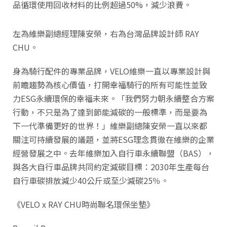
品循環使用回收材料的比例超過50%，減少浪費。
左為維樂副總經理陳安榮，右為台灣品牌設計師 RAY
CHU。
身為騎行配件的專業品牌，VELO維樂一直以專業設計與
前瞻趨勢為核心價值，打開幸福騎行的所有可能性並致
力ESG永續環保的幸福未來。「我們努力朝永續整合方案
行動，不只是為了達到節能減碳的一般標準，而是要為
下一代準備更好的世界！」維樂副總陳安榮一直以來都
關注可持續發展的議題，並將ESG理念貫徹在維樂的企業
經營發展之中。去年維樂加入自行車永續聯盟（BAS），
與各大自行車品牌共同約定減碳目標：2030年生產每台
自行車碳排放減少40公斤或至少減碳25％。
《VELO x RAY CHU時尚聯名環保坐墊》