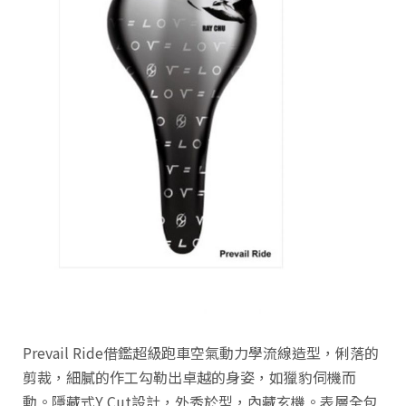
Prevail Ride借鑑超級跑車空氣動力學流線造型，俐落的
剪裁，細膩的作工勾勒出卓越的身姿，如獵豹伺機而
動。隱藏式Y Cut設計，外秀於型，內藏玄機。表層全包