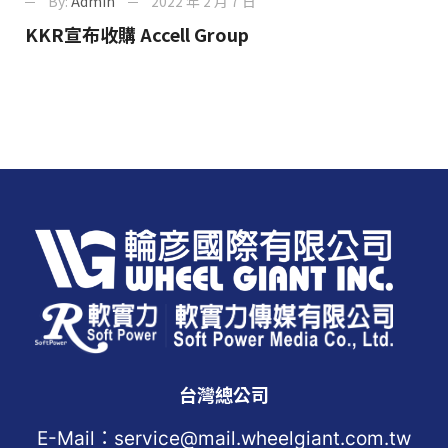
By:
Admin
2022 年 2 月 7 日
KKR宣布收購 Accell Group
台灣總公司
E-Mail：service@mail.wheelgiant.com.tw