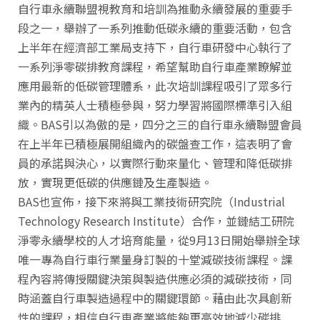
自行車永續聯盟視教育和培訓為推動永續發展的重要手
段之一，舉辦了一系列推動低碳永續的重要活動，包含
上半年在經濟部工業局支持下，自行車研發中心執行了
一系列淨零碳排教育課程，希望幫助自行車產業瞭解並
應用最新的低碳管理體系，此次培訓課程吸引了眾多行
業內的精英人士積極參與，努力學習將國際標準引入組
織。BAS引以為傲的是，四分之三的自行車永續聯盟會員
在上半年已積極展開組織內的碳盤查工作，這表明了會
員的承諾與決心，以實際行動來量化、管理和降低碳排
放，實現更低碳的供應鏈及生產製造。
BAS也宣佈，接下來將與工業技術研究院（Industrial
Technology Research Institute）合作，並鏈結工研院
淨零永續學校的人才培育能量，從9月13日開始舉辦全球
唯一專為自行車行業量身訂製的十堂減碳技術課程。課
程內容將傳授關鍵決策與製造供應必須的減碳技術，同
時涵蓋自行車製造過程中的關鍵環節。藉由此次具創新
性的課程，相信自行車產業將能夠更高效地減少碳排