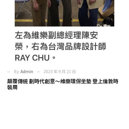
By:
Admin
2023 年 9 月 21 日
顛覆傳統 劃時代創意～維樂環保坐墊 登上倫敦時
裝周