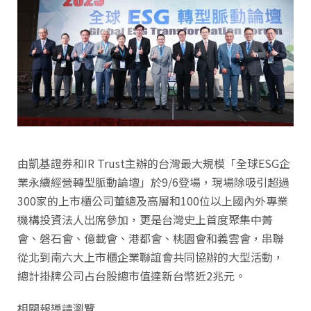
由凱基證券和IR Trust主辦的台灣最大規模「全球ESG企
業永續經營轉型脈動論壇」於9/6登場，現場除吸引超過
300家的上市櫃公司董總及高層和100位以上國內外專業
機構投資法人出席參加，更是台灣史上首度聚集中菁
會、磐石會、億載會、港都會、桃園會和義雲會，串聯
從北到南六大上市櫃企業聯誼會共同協辦的大型活動，
總計掛牌公司占台股總市值達新台幣近2兆元。
相關報導請瀏覽