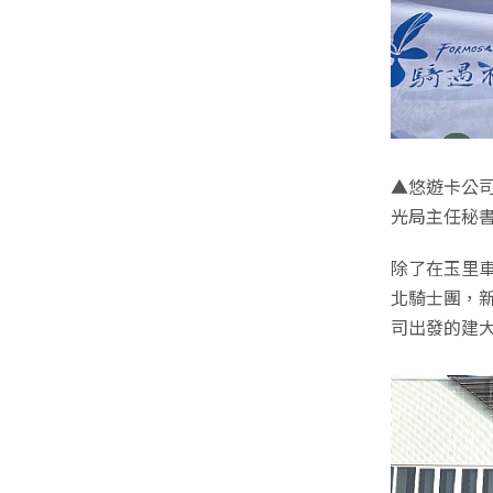
▲悠遊卡公
光局主任秘
除了在玉里車
北騎士團，
司出發的建