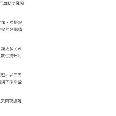
行車騎訪鄉間
之旅，並搭配
經過的各鄉鎮
，讓更多民眾
人數也提升到
旅遊，以三天
環繞下緩緩登
三天兩夜遠離