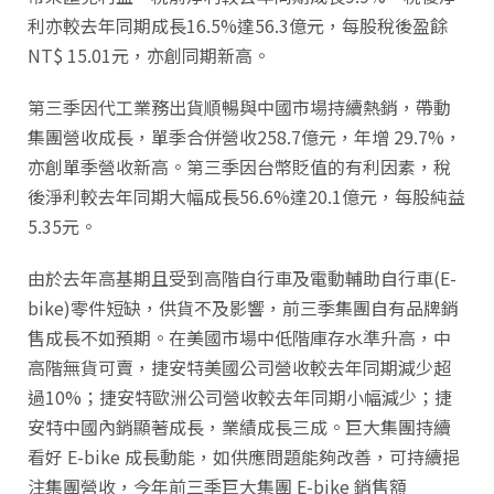
利亦較去年同期成長16.5%達56.3億元，每股稅後盈餘
NT$ 15.01元，亦創同期新高。
第三季因代工業務出貨順暢與中國市場持續熱銷，帶動
集團營收成長，單季合併營收258.7億元，年增 29.7%，
亦創單季營收新高。第三季因台幣貶值的有利因素，稅
後淨利較去年同期大幅成長56.6%達20.1億元，每股純益
5.35元。
由於去年高基期且受到高階自行車及電動輔助自行車(E-
bike)零件短缺，供貨不及影響，前三季集團自有品牌銷
售成長不如預期。在美國市場中低階庫存水準升高，中
高階無貨可賣，捷安特美國公司營收較去年同期減少超
過10%；捷安特歐洲公司營收較去年同期小幅減少；捷
安特中國內銷顯著成長，業績成長三成。巨大集團持續
看好 E-bike 成長動能，如供應問題能夠改善，可持續挹
注集團營收，今年前三季巨大集團 E-bike 銷售額