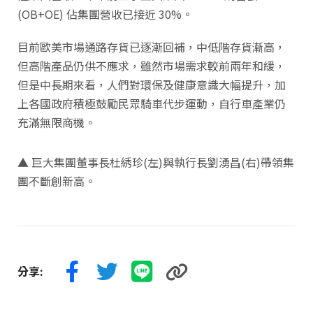
(OB+OE) 佔集團營收已接近 30%。
目前歐美市場通路存貨已逐漸回補，中低階存貨漸高，
但高階產品仍供不應求，雖然市場需求較前兩年和緩，
但是中長期來看，人們對環保及健康意識大幅提升，加
上各國政府積極鼓勵民眾騎車代步運動，自行車產業仍
充滿無限商機。
▲ 巨大集團董事長杜綉珍(左)與執行長劉湧昌(右)帶領集
團不斷創新高。
分享: