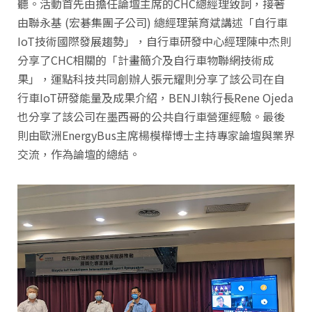
聽。活動首先由擔任論壇主席的CHC總經理致詞，接著
由聯永基 (宏碁集團子公司) 總經理葉育斌講述「自行車
IoT技術國際發展趨勢」，自行車研發中心經理陳中杰則
分享了CHC相關的「計畫簡介及自行車物聯網技術成
果」，運點科技共同創辦人張元耀則分享了該公司在自
行車IoT研發能量及成果介紹，BENJI執行長Rene Ojeda
也分享了該公司在墨西哥的公共自行車營運經驗。最後
則由歐洲EnergyBus主席楊模樺博士主持專家論壇與業界
交流，作為論壇的總結。