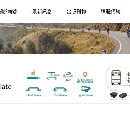
關於輪彥
最新訊息
出版刊物
媒體代銷
自行車&電動車市場快訊
單車誌 Cycling 
Bike & E-Bike Market
簡體版 單車志 Bicy
Update
戶外探索 Outsid
主題書籍