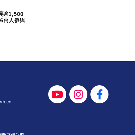
逾1,500
逾6萬人參與
om.cn