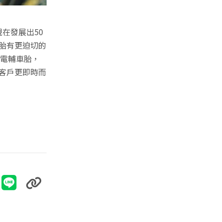
在發展出50
輪胎有更迫切的
產電輔車胎，
供客戶更即時而