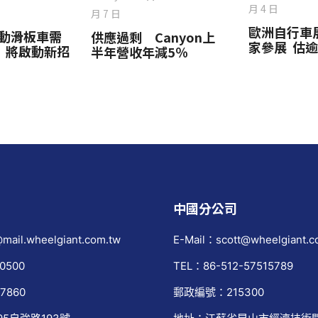
月 4 日
月 7 日
歐洲自行車展
動滑板車需
供應過剩 Canyon上
家參展 估
 將啟動新招
半年營收年減5％
中國分公司
mail.wheelgiant.com.tw
E-Mail：scott@wheelgiant.c
0500
TEL：86-512-57515789
7860
郵政編號：215300