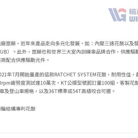
造廠崑藤，近年來產品走向多元化發展，如：內變三速花鼓以及
o HUB）。此外，崑藤也和世界三大室內訓練車品牌合作，供應驅
應商配合供應驅動元件。
21年7月開始量產的這款RATCHET SYSTEM花鼓，耐用性佳
100rpm疲勞度測試達10萬次，KT公版型號起訂量100組，客製
跑車及登山車規格，以及36T標準或54T高級咬合可選。
棘輪結構專利花鼓