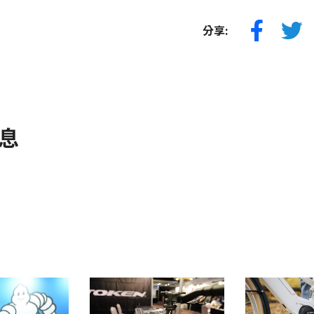
分享:
息