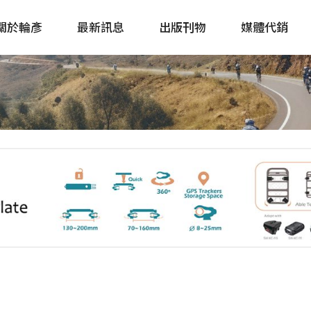
關於輪彥
最新訊息
出版刊物
媒體代銷
自行車&電動車市場快訊
單車誌 Cycling 
Bike & E-Bike Market
簡體版 單車志 Bicy
Update
戶外探索 Outsid
主題書籍