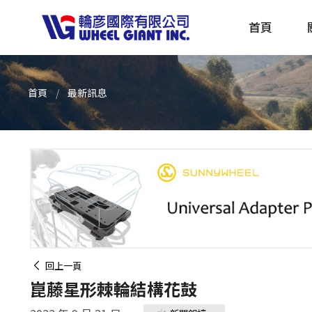
首頁
首頁
最新訊息
產品採購指南 TBS
全球電動自行車專刊 EBS
回上一頁
崑藤星形棘輪結構花鼓