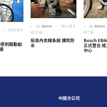
By:
Admin
2022 年 9
By:
Admin
2026 年 4
月 22 日
月 7 日
拓肯內走線系統 講究防
Bosch EBik
P原則驅動創
水
正式登台 
續
中心
中國分公司