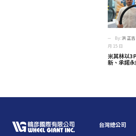
By:
洪 正吉
月 15 日
米其林以3
新、承諾永
台灣總公司