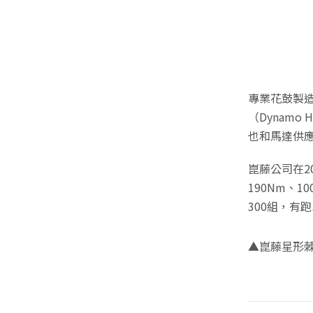
專業花鼓製
（Dynam
也和馬達供
崑藤公司在20
190Nm、
300組，有
▲崑藤星形