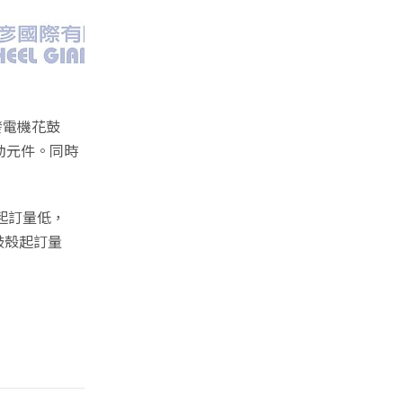
發電機花鼓
動元件。同時
，起訂量低，
花鼓殼起訂量