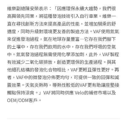
維樂副總陳安榮表示：「因應環保永續大趨勢，我們很
高興領先同業，將這種發泡技術引入自行車業。維樂一
直在尋找創新方法來提高產品的性能，並增加騎乘的舒
適度，同時升級對環境更友善的製造方法。VAF使用氮氣
來促進發泡過程，氮在地球存量豐富—它存在我們腳下
的土壤中，存在我們飲用的水中，存在我們呼吸的空氣
中。氮氣發泡過程無需使用化學添加劑，此外，VAF製程
有效減少二氧化碳排放，創造更環保的生產過程。與其
他細孔結構的發泡化合物相比，VAF更輕且彈性更好。再
者，VAF中的微發泡分佈更均勻，可提供一致的回彈和減
震效果。天氣炎熱時，導熱性較低的VAF更有助讓座墊接
觸點保持涼爽。」VAF將同時供應 Velo的補修市場以及
OEM/ODM客戶。