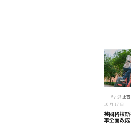
By:
洪 正吉
10 月 17 日
英國格拉斯
車全面改成E-