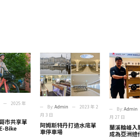
2025 年
By:
Admin
2023 年 2
By:
Admin
月 3 日
月 27 日
哥市共享單
阿姆斯特丹打造水底單
蘭溪輪峰入股
Bike
車停車場
成為亞洲總