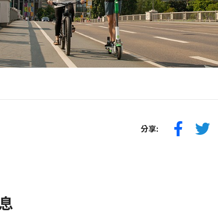
分享:
息