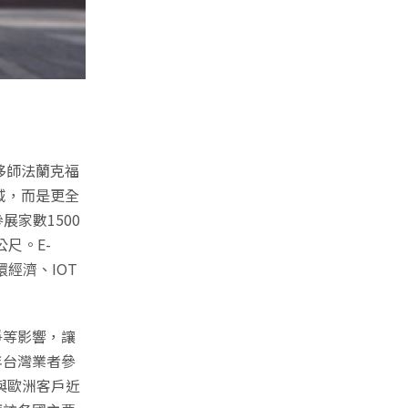
，移師法蘭克福
域，而是更全
展家數1500
公尺。E-
循環經濟、IOT
爭等影響，讓
年台灣業者參
能與歐洲客戶近