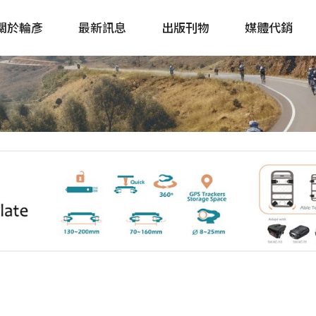
關於輪彥
最新訊息
出版刊物
媒體代銷
自行車&電動車市場快訊
單車誌 Cycling 
Bike & E-Bike Market
簡體版 單車志 Bicy
Update
戶外探索 Outsid
主題書籍