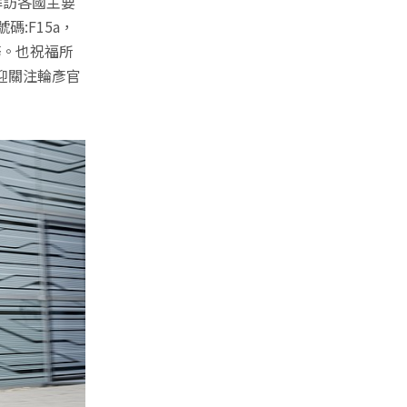
拜訪各國主要
碼:F15a，
務。也祝福所
迎關注輪彥官