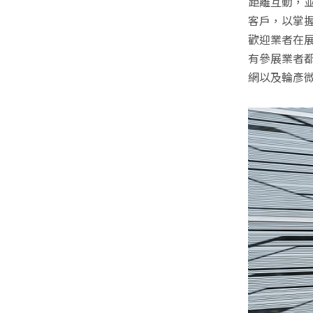
距離互動，
客戶，以掌握
歡迎業者在展
有參展業者
網以及輪彥