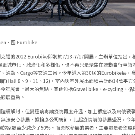
hen、圖 Eurobike
福的2022 Eurobike即將於7/13-7/17開展，主辦單位指出
ike展更城市化、政治化和多樣化，也不再只是聚焦在運動自行車領
通勤、Cargo等交通工具。今年邁入第30屆的Eurobike展，參
(Hall 8、9、11、12)，室內與室外展出面積共計約14萬平方
將是今年展會上最大的焦點，其他包括Gravel bike、e-cycling、
是觀展重點。
國陸續解封，但變種病毒讓疫情再度升溫，加上猴痘以及烏俄戰
者無法安心參展，據輪彥公司統計，比起疫情前的參展盛況，今
ike展的家數至少減少了50%。而勇敢參展的業者，主要還是希望