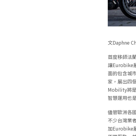
文Daphne C
首度移師法蘭克
讓Eurob
面的包含城市、
家，展出四個館
Mobility
智慧運用也
儘管歐洲各
不少台灣業
加Eurob