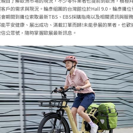
並親自了解歐洲市場的現況，不少零件業者也提前到歐洲，積極
客戶的需求與現況。輪彥組團的台灣館位於Hall 9.0，輪彥攤位號
會期間到攤位索取最新TBS、EBS採購指南以及相關資訊與服
都能平安健康、展出成功、滿載訂單而歸!未能參展的業者，也歡
微信公眾號，隨時掌握歐展最新訊息。