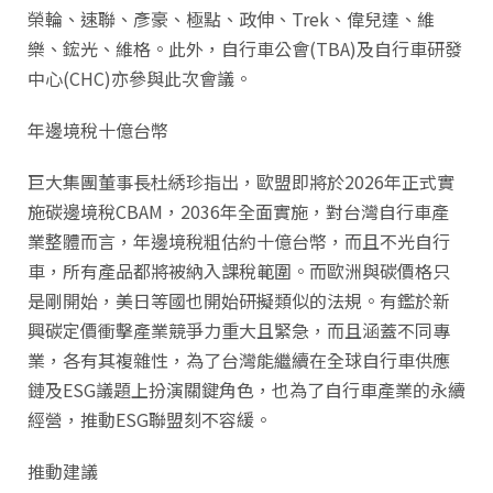
榮輪、速聯、彥豪、極點、政伸、Trek、偉兒達、維
樂、鋐光、維格。此外，自行車公會(TBA)及自行車研發
中心(CHC)亦參與此次會議。
年邊境稅十億台幣
巨大集團董事長杜綉珍指出，歐盟即將於2026年正式實
施碳邊境稅CBAM，2036年全面實施，對台灣自行車產
業整體而言，年邊境稅粗估約十億台幣，而且不光自行
車，所有產品都將被納入課稅範圍。而歐洲與碳價格只
是剛開始，美日等國也開始研擬類似的法規。有鑑於新
興碳定價衝擊產業競爭力重大且緊急，而且涵蓋不同專
業，各有其複雜性，為了台灣能繼續在全球自行車供應
鏈及ESG議題上扮演關鍵角色，也為了自行車產業的永續
經營，推動ESG聯盟刻不容緩。
推動建議