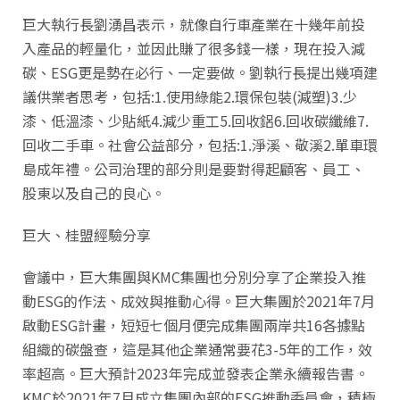
巨大執行長劉湧昌表示，就像自行車產業在十幾年前投
入產品的輕量化，並因此賺了很多錢一樣，現在投入減
碳、ESG更是勢在必行、一定要做。劉執行長提出幾項建
議供業者思考，包括:1.使用綠能2.環保包裝(減塑)3.少
漆、低溫漆、少貼紙4.減少重工5.回收鋁6.回收碳纖維7.
回收二手車。社會公益部分，包括:1.淨溪、敬溪2.單車環
島成年禮。公司治理的部分則是要對得起顧客、員工、
股東以及自己的良心。
巨大、桂盟經驗分享
會議中，巨大集團與KMC集團也分別分享了企業投入推
動ESG的作法、成效與推動心得。巨大集團於2021年7月
啟動ESG計畫，短短七個月便完成集團兩岸共16各據點
組織的碳盤查，這是其他企業通常要花3-5年的工作，效
率超高。巨大預計2023年完成並發表企業永續報告書。
KMC於2021年7月成立集團內部的ESG推動委員會，積極