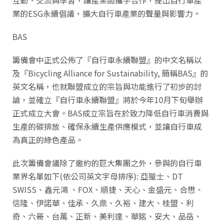
業的ESG永續倡議，擴大自行車產業的聲量與影響力。
BAS
籌備會中正式公佈了『自行車永續聯盟』的中文名稱以
及『Bicycling Alliance for Sustainability, 簡稱BAS』的
英文名稱，也就聯盟成立的宗旨與功能進行了初步的討
論，並確立『自行車永續聯盟』將於今年10月下旬舉辦
正式成立大會。BAS成立宗旨在於致力降低自行車消費與
生產的碳排放、確保永續生產供應模式，並讓自行車成
為真正的綠色產品。
此次籌備會議除了邀約的巨大集團之外，參與的自行車
業界名單如下(依公司英文字母排序): 亞獵士、DT
SWISS、鑫元鴻 、FOX、順捷、天心、金盛元、合懋、
信隆、伊諾華、佳承、久鼎、久裕、建大、桂盟、利
奇、六哥、台萬、正新、美利達、華銘、安大、品岳、