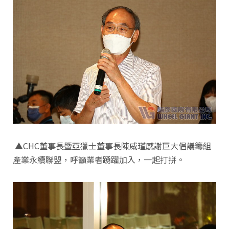
▲CHC董事長暨亞獵士董事長陳威瑾感謝巨大倡議籌組
產業永續聯盟，呼籲業者踴躍加入，一起打拼。