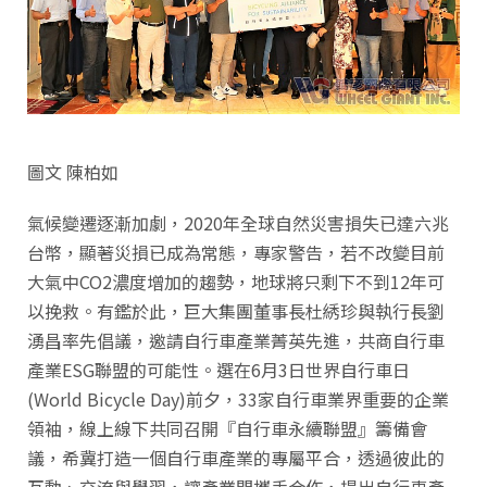
圖文 陳柏如
氣候變遷逐漸加劇，2020年全球自然災害損失已達六兆
台幣，顯著災損已成為常態，專家警告，若不改變目前
大氣中CO2濃度增加的趨勢，地球將只剩下不到12年可
以挽救。有鑑於此，巨大集團董事長杜綉珍與執行長劉
湧昌率先倡議，邀請自行車產業菁英先進，共商自行車
產業ESG聯盟的可能性。選在6月3日世界自行車日
(World Bicycle Day)前夕，33家自行車業界重要的企業
領袖，線上線下共同召開『自行車永續聯盟』籌備會
議，希冀打造一個自行車產業的專屬平合，透過彼此的
互動、交流與學習，讓產業間攜手合作，提出自行車產