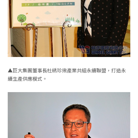
▲巨大集團董事長杜綉珍揪產業共組永續聯盟，打造永
續生產供應模式。