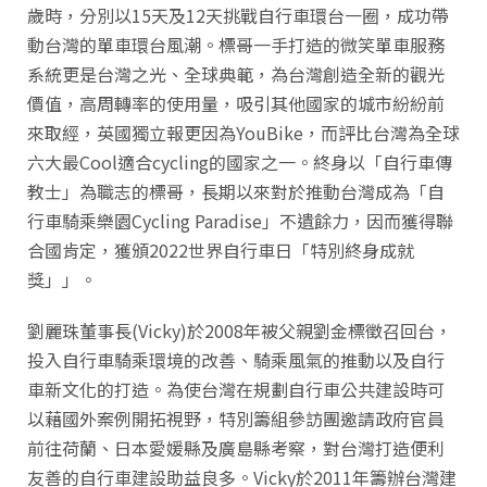
歲時，分別以15天及12天挑戰自行車環台一圈，成功帶
動台灣的單車環台風潮。標哥一手打造的微笑單車服務
系統更是台灣之光、全球典範，為台灣創造全新的觀光
價值，高周轉率的使用量，吸引其他國家的城市紛紛前
來取經，英國獨立報更因為YouBike，而評比台灣為全球
六大最Cool適合cycling的國家之一。終身以「自行車傳
教士」為職志的標哥，長期以來對於推動台灣成為「自
行車騎乘樂園Cycling Paradise」不遺餘力，因而獲得聯
合國肯定，獲頒2022世界自行車日「特別終身成就
獎」」。
劉麗珠董事長(Vicky)於2008年被父親劉金標徵召回台，
投入自行車騎乘環境的改善、騎乘風氣的推動以及自行
車新文化的打造。為使台灣在規劃自行車公共建設時可
以藉國外案例開拓視野，特別籌組參訪團邀請政府官員
前往荷蘭、日本愛媛縣及廣島縣考察，對台灣打造便利
友善的自行車建設助益良多。Vicky於2011年籌辦台灣建