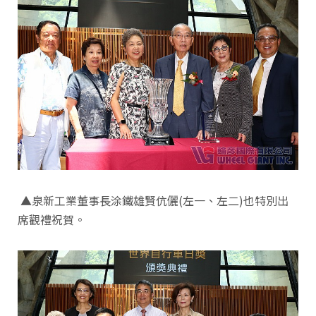
▲泉新工業董事長涂鐵雄賢伉儷(左一、左二)也特別出
席觀禮祝賀。