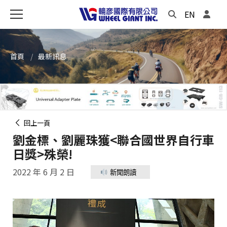
EN
首頁
最新訊息
回上一頁
劉金標、劉麗珠獲<聯合國世界自行車
日獎>殊榮!
2022 年 6 月 2 日
新聞朗讀