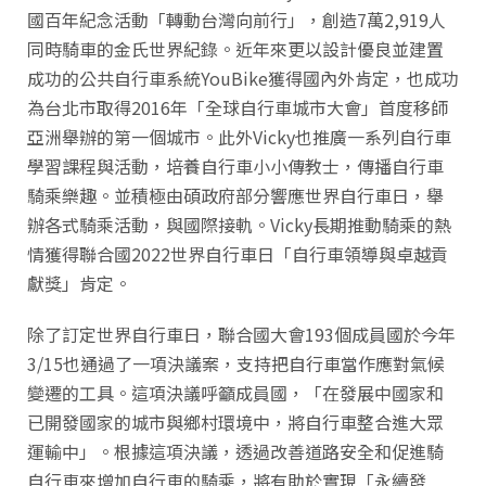
國百年紀念活動「轉動台灣向前行」，創造7萬2,919人
同時騎車的金氏世界紀錄。近年來更以設計優良並建置
成功的公共自行車系統YouBike獲得國內外肯定，也成功
為台北市取得2016年「全球自行車城市大會」首度移師
亞洲舉辦的第一個城市。此外Vicky也推廣一系列自行車
學習課程與活動，培養自行車小小傳教士，傳播自行車
騎乘樂趣。並積極由碩政府部分響應世界自行車日，舉
辦各式騎乘活動，與國際接軌。Vicky長期推動騎乘的熱
情獲得聯合國2022世界自行車日「自行車領導與卓越貢
獻獎」肯定。
除了訂定世界自行車日，聯合國大會193個成員國於今年
3/15也通過了一項決議案，支持把自行車當作應對氣候
變遷的工具。這項決議呼籲成員國，「在發展中國家和
已開發國家的城市與鄉村環境中，將自行車整合進大眾
運輸中」。根據這項決議，透過改善道路安全和促進騎
自行車來增加自行車的騎乘，將有助於實現「永續發