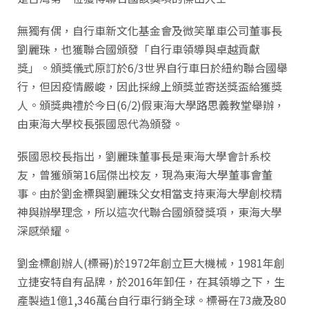
無獨有偶，自行車新文化基金會及微笑單車公司董事長
劉麗珠，也獲聯合國頒發「自行車領導與卓越貢獻
獎」。頒獎儀式原訂於6/3世界自行車日於紐約聯合國舉
行，但因疫情嚴峻，因此採線上頒獎並寄送獎盃給獲獎
人。頒獎典禮於今日(6/2)假東海大學路思義教堂舉辦，
由東海大學校長張國恩代為頒發。
張國恩校長指出，劉麗珠董事長是東海大學會計系校
友，曾獲頒第16屆傑出校友，現為東海大學董事會董
事。由於劉金標與劉麗珠父女相當支持東海大學創校精
神與辦學理念，所以這次代聯合國頒發獎項，東海大學
深感榮耀。
劉金標創辦人(標哥)於1972年創立巨大機械，1981年創
立捷安特自有品牌，於2016年卸任，在其領導之下，生
產製造1億1,346萬台自行車行銷全球。標哥在73歲及80