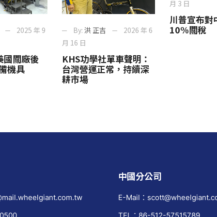
月 3 日
川普宣布對
10%關稅
2025 年 9
By:
洪 正吉
2026 年 6
月 16 日
六月美國關廠後
KHS功學社單車聲明：
備機具
台灣營運正常，持續深
耕市場
中國分公司
mail.wheelgiant.com.tw
E-Mail：scott@wheelgiant.c
0500
TEL：86-512-57515789