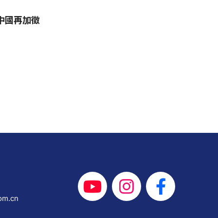
中國再加徵
om.cn