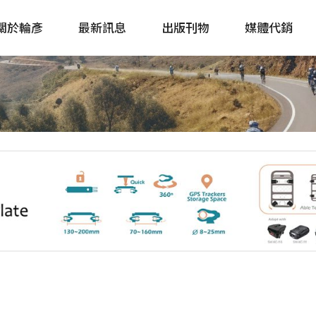
關於輪彥
最新訊息
出版刊物
媒體代銷
自行車&電動車市場快訊
單車誌 Cycling 
Bike & E-Bike Market
簡體版 單車志 Bicy
Update
戶外探索 Outsid
主題書籍