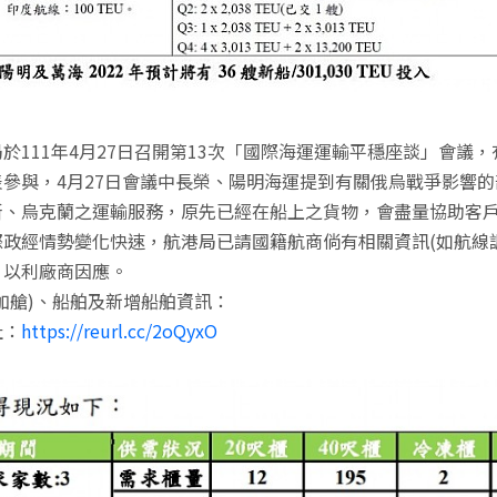
於111年4月27日召開第13次「國際海運運輸平穩座談」會議
參與，4月27日會議中長榮、陽明海運提到有關俄烏戰爭影響
斯、烏克蘭之運輸服務，原先已經在船上之貨物，會盡量協助客
政經情勢變化快速，航港局已請國籍航商倘有相關資訊(如航線
，以利廠商因應。
加艙)、船舶及新增船舶資訊：
址：
https://reurl.cc/2oQyxO