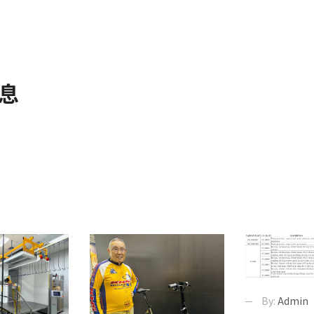
息
By:
Admin