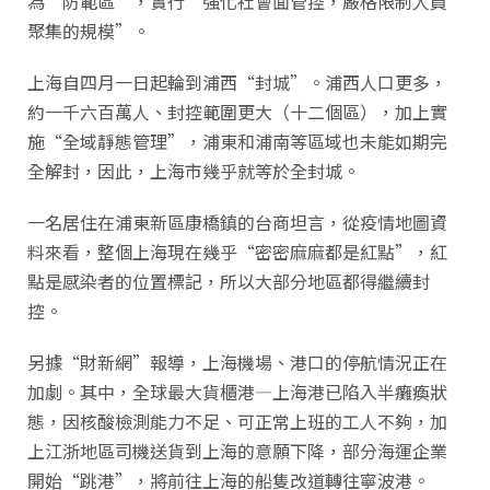
為“防範區”，實行“強化社會面管控，嚴格限制人員
聚集的規模”。
上海自四月一日起輪到浦西“封城”。浦西人口更多，
約一千六百萬人、封控範圍更大（十二個區），加上實
施“全域靜態管理”，浦東和浦南等區域也未能如期完
全解封，因此，上海市幾乎就等於全封城。
一名居住在浦東新區康橋鎮的台商坦言，從疫情地圖資
料來看，整個上海現在幾乎“密密麻麻都是紅點”，紅
點是感染者的位置標記，所以大部分地區都得繼續封
控。
另據“財新網”報導，上海機場、港口的停航情況正在
加劇。其中，全球最大貨櫃港—上海港已陷入半癱瘓狀
態，因核酸檢測能力不足、可正常上班的工人不夠，加
上江浙地區司機送貨到上海的意願下降，部分海運企業
開始“跳港”，將前往上海的船隻改道轉往寧波港。