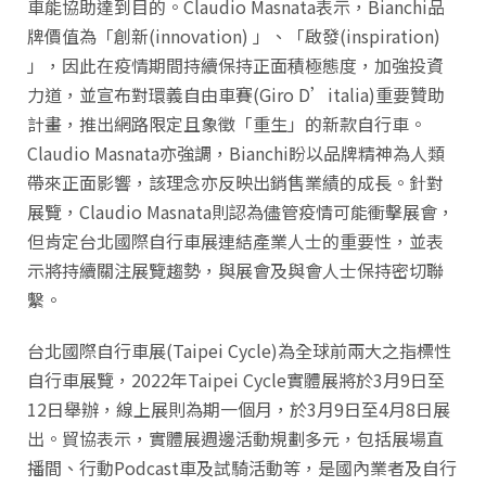
車能協助達到目的。Claudio Masnata表示，Bianchi品
牌價值為「創新(innovation) 」、「啟發(inspiration)
」，因此在疫情期間持續保持正面積極態度，加強投資
力道，並宣布對環義自由車賽(Giro D’italia)重要贊助
計畫，推出網路限定且象徵「重生」的新款自行車。
Claudio Masnata亦強調，Bianchi盼以品牌精神為人類
帶來正面影響，該理念亦反映出銷售業績的成長。針對
展覽，Claudio Masnata則認為儘管疫情可能衝擊展會，
但肯定台北國際自行車展連結產業人士的重要性，並表
示將持續關注展覽趨勢，與展會及與會人士保持密切聯
繫。
台北國際自行車展(Taipei Cycle)為全球前兩大之指標性
自行車展覽，2022年Taipei Cycle實體展將於3月9日至
12日舉辦，線上展則為期一個月，於3月9日至4月8日展
出。貿協表示，實體展週邊活動規劃多元，包括展場直
播間、行動Podcast車及試騎活動等，是國內業者及自行