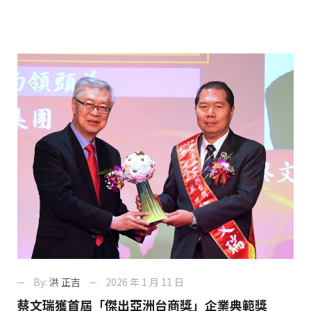
By:
洪 正吉
2026 年 1 月 11 日
蔡文瑞獲首屆「傑出亞洲台商獎」企業典範獎