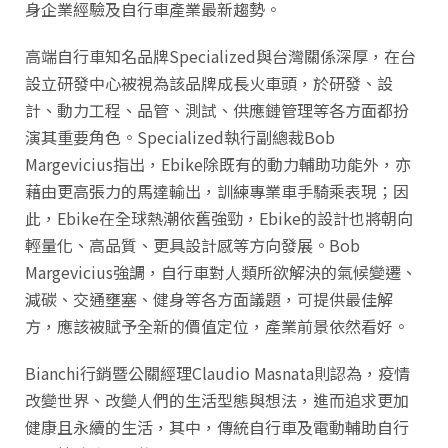
身企業經驗及自行車產業最新趨勢。
高端自行車知名品牌Specialized與台灣關係深厚，在台
設立研發中心被視為該品牌成長火車頭，於研發、設
計、動力工程、品管、測試、供應鏈管理等各方面都扮
演其重要角色。Specialized執行副總裁Bob
Margevicius指出，Ebike除既有的動力輔助功能外，亦
藉由更高張力的馬達輸出，訓練專業車手騎乘表現；因
此，Ebike在全球熱潮依舊強勁，Ebike的設計也將朝向
輕量化、高品質、更具設計感等方向發展。Bob
Margevicius強調，自行車對人類所欲解決的氣候變遷、
減碳、交通壅塞、健身等各方面議題，可提供最佳解
方，應該被賦予全新的價值定位，產業前景依然看好。
Bianchi行銷暨公關經理Claudio Masnata則認為，疫情
改變世界、改變人們的生活型態與想法，進而追求更加
健康且永續的生活，其中，傳統自行車及電動輔助自行